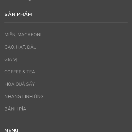
SẢN PHẨM
MIẾN, MACARONI.
GẠO, HẠT, ĐẬU
GIA VỊ
COFFEE & TEA
HOA QUẢ SẤY
NHANG LINH ỨNG
BÁNH PÍA
MENU