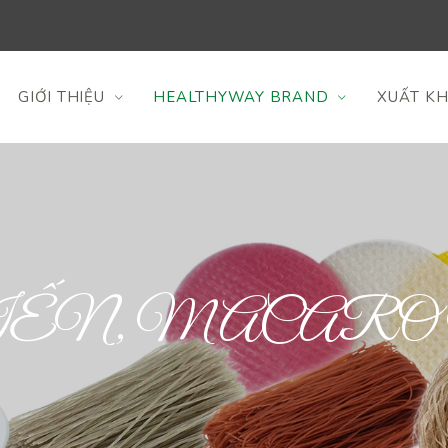
GIỚI THIỆU
HEALTHYWAY BRAND
XUẤT K
ẾN, MACARO