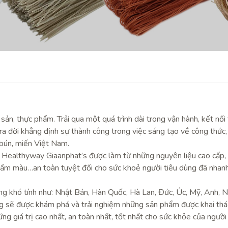
ản, thực phẩm. Trải qua một quá trình dài trong vận hành, kết nối 
 đời khẳng định sự thành công trong việc sáng tạo về công thức, 
bún, miến Việt Nam.
ealthyway Giaanphat’s được làm từ những nguyên liệu cao cấp, 1
phẩm màu…an toàn tuyệt đối cho sức khoẻ người tiêu dùng đã nhan
ờng khó tính như: Nhật Bản, Hàn Quốc, Hà Lan, Đức, Úc, Mỹ, Anh, 
 sẽ được khám phá và trải nghiệm những sản phẩm được khai thác, 
g giá trị cao nhất, an toàn nhất, tốt nhất cho sức khỏe của người