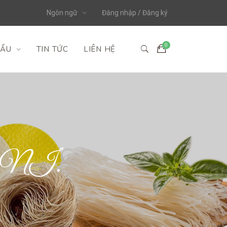
Ngôn ngữ
Đăng nhập / Đăng ký
HẨU
TIN TỨC
LIÊN HỆ
NI.