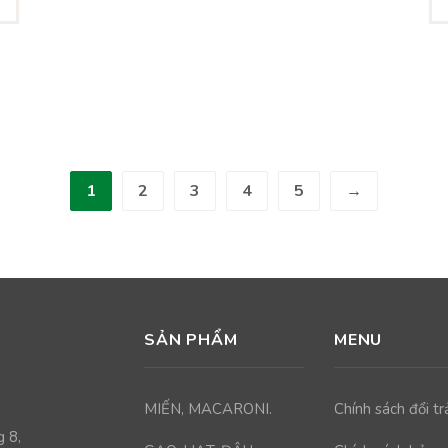
1
2
3
4
5
→
SẢN PHẨM
MENU
MIẾN, MACARONI.
Chính sách đổi tr
g 8,