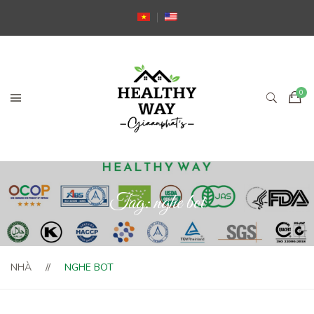
Tag:
nghe bot
NHÀ
NGHE BOT